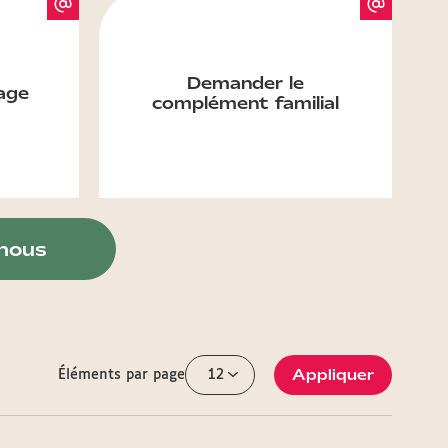
Demander le
age
complément familial
nous
Appliquer
Éléments par page