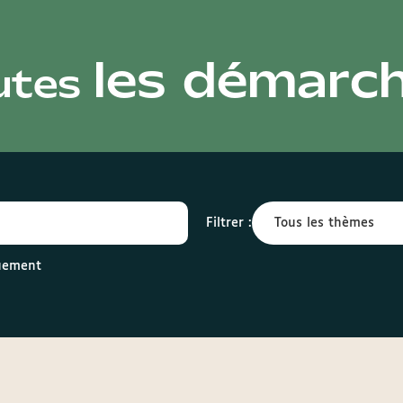
les démarc
utes
Filtrer :
quement