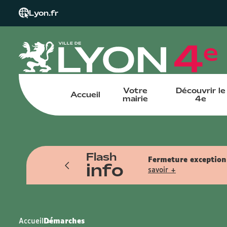
Lyon.fr
Votre
Découvrir le
Accueil
mairie
4e
Flash
tin pendant l'été. Reprise le samedi
Fermeture exceptionn
info
savoir +
Accueil
Démarches