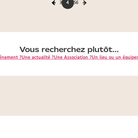
3
4
5
6
Vous recherchez plutôt...
énement ?
Une actualité ?
Une Association ?
Un lieu ou un équipe