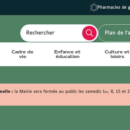
Pharmacies de 
Rechercher
Plan de l
Cadre de
Enfance et
Culture et
vie
éducation
loisirs
elle :
la Mairie sera fermée au public les samedis 1
, 8, 15 et 
er