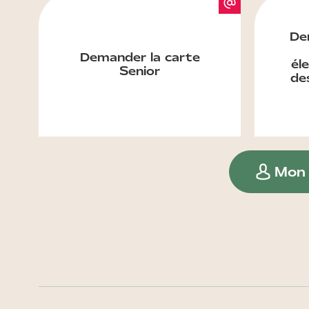
De
Demander la carte
él
Senior
des
Mon 