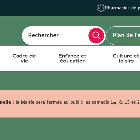
Pharmacies de 
Rechercher
Plan de l
Cadre de
Enfance et
Culture et
vie
éducation
loisirs
elle :
la Mairie sera fermée au public les samedis 1
, 8, 15 et 
er