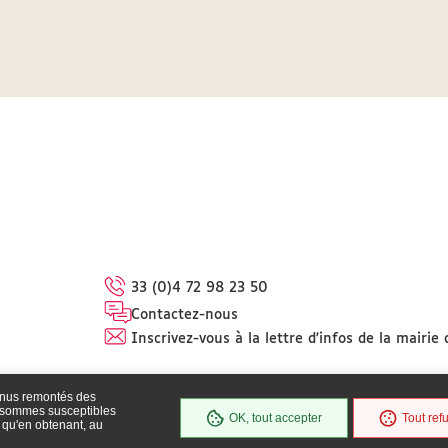
33 (0)4 72 98 23 50
Contactez-nous
Inscrivez-vous à la lettre d'infos de la mairie
enus remontés des
s sommes susceptibles
OK, tout accepter
Tout ref
 qu'en obtenant, au
bilité
Plan du site
Mentions légales
Protection des données
Politique de