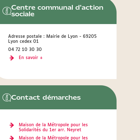
Centre communal d'action
sociale
Adresse postale : Mairie de Lyon - 69205
Lyon cedex 01
04 72 10 30 30
En savoir +
Contact démarches
Maison de la Métropole pour les
Solidarités du 1er arr. Neyret
Maison de la Métropole pour les