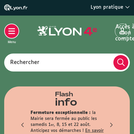
Lyon pratique
Lyon.fr
Accès 
mon
compt
Menu
Rechercher
Flash
info
que :
Fermeture exceptionnelle :
la
anence
Mairie sera fermée au public les
Infos trav
i matin
samedis 1
, 8, 15 et 22 août.
travaux du 
er
le samedi 29
Anticipez vos démarches !
En savoir
En savoir +