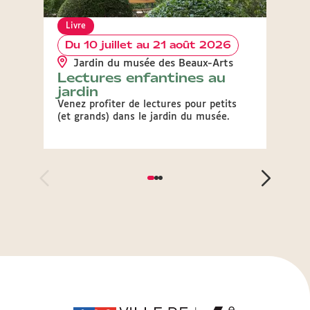
Livre
Livre
Du 10 juillet au 21 août 2026
Du 
Jardin du musée des Beaux-Arts
Mus
Lectures enfantines au
Lect
jardin
Venez 
du mu
Venez profiter de lectures pour petits
(et grands) dans le jardin du musée.