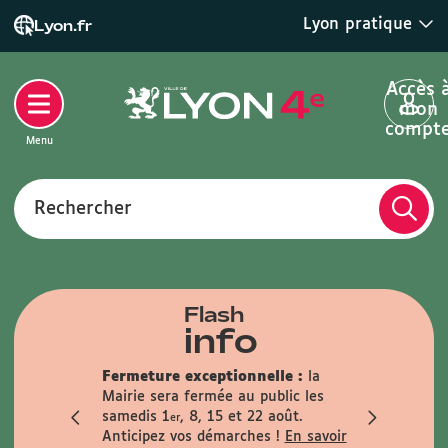
Lyon pratique
Lyon.fr
Accès 
mon
compt
Menu
Rechercher
Flash
info
que :
Fermeture exceptionnelle :
la
anence
Mairie sera fermée au public les
Infos trav
i matin
samedis 1
, 8, 15 et 22 août.
travaux du 
er
le samedi 29
Anticipez vos démarches !
En savoir
En savoir +