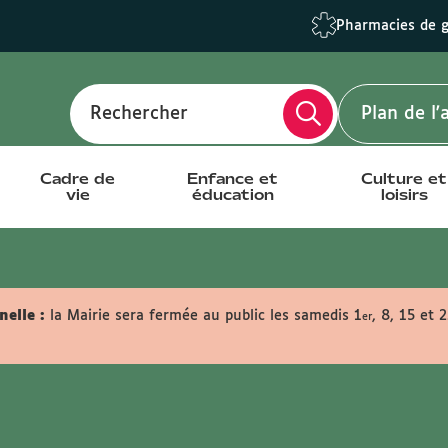
Pharmacies de 
Rechercher
Plan de l
Cadre de
Enfance et
Culture et
vie
éducation
loisirs
elle :
la Mairie sera fermée au public les samedis 1
, 8, 15 et 
er