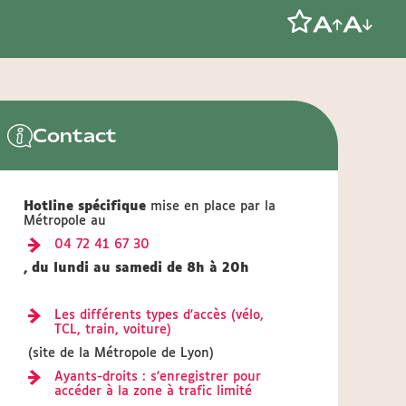
Contact
Hotline spécifique
mise en place par la
Métropole au
04 72 41 67 30
, du lundi au samedi de 8h à 20h
Les différents types d'accès (vélo,
TCL, train, voiture)
(site de la Métropole de Lyon)
Ayants-droits : s'enregistrer pour
accéder à la zone à trafic limité