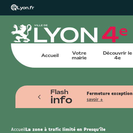
Lyon.fr
Votre
Découvrir le
Accueil
mairie
4e
Flash
tin pendant l'été. Reprise le samedi
Fermeture exceptionn
info
savoir +
Accueil
La zone à trafic limité en Presqu’île