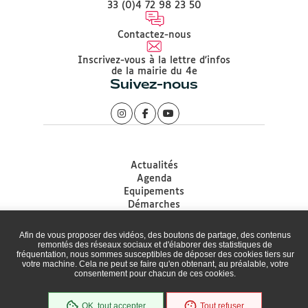
33 (0)4 72 98 23 50
Contactez-nous
Inscrivez-vous à la lettre d'infos
de la mairie du 4e
Suivez-nous
Actualités
Agenda
Equipements
Démarches
Associations
Accessibilité
Afin de vous proposer des vidéos, des boutons de partage, des contenus
Plan du site
remontés des réseaux sociaux et d'élaborer des statistiques de
fréquentation, nous sommes susceptibles de déposer des cookies tiers sur
Mentions légales
votre machine. Cela ne peut se faire qu'en obtenant, au préalable, votre
Protection des données
consentement pour chacun de ces cookies.
Politique de gestion des Cookies
Cookies
OK, tout accepter
Tout refuser