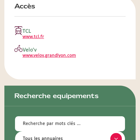
Accès
TCL
www.tcl.fr
Velo’v
www.velov.grandlyon.com
Recherche equipements