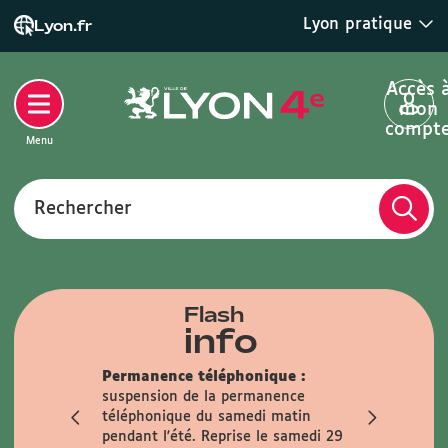
Lyon pratique
Lyon.fr
Accès 
mon
compt
Menu
Rechercher
Flash
info
Permanence téléphonique :
Fermeture 
suspension de la permanence
Mairie sera
téléphonique du samedi matin
samedis 1
er
pendant l'été. Reprise le samedi 29
Anticipez v