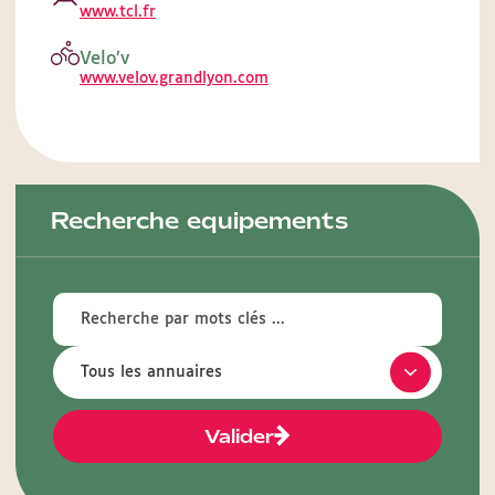
www.tcl.fr
Velo’v
www.velov.grandlyon.com
Recherche equipements
Valider