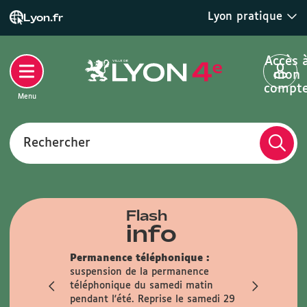
Lyon pratique
Lyon.fr
Accès 
mon
compt
Menu
Rechercher
Flash
info
Permanence téléphonique :
Fermeture 
suspension de la permanence
Mairie sera
téléphonique du samedi matin
samedis 1
er
pendant l'été. Reprise le samedi 29
Anticipez v