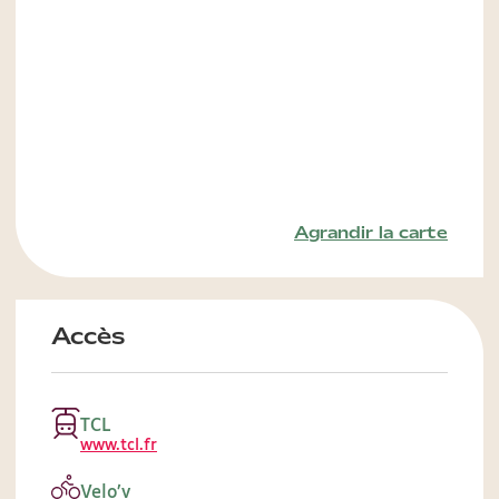
Agrandir la carte
Accès
TCL
www.tcl.fr
Velo’v