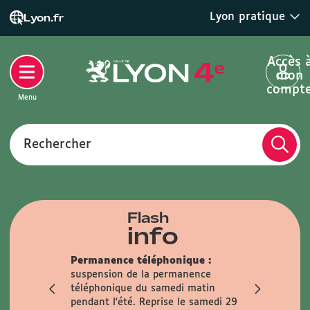
Lyon pratique
Lyon.fr
Accès 
mon
compt
Menu
Rechercher
Flash
info
Permanence téléphonique :
Fermeture 
suspension de la permanence
Mairie sera
téléphonique du samedi matin
samedis 1
er
pendant l'été. Reprise le samedi 29
Anticipez v