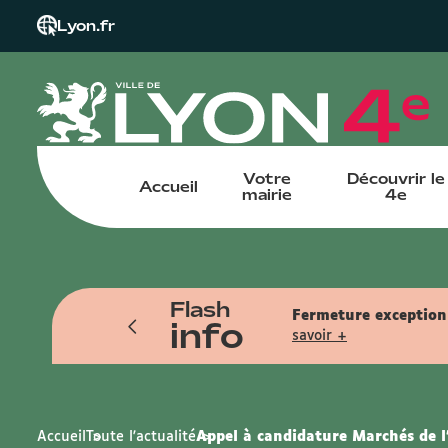
Lyon.fr
Votre
Découvrir le
Accueil
mairie
4e
Flash
tin pendant l'été. Reprise le samedi
Fermeture exceptionn
info
savoir +
Accueil
Toute l'actualité
Appel à candidature Marchés de l'