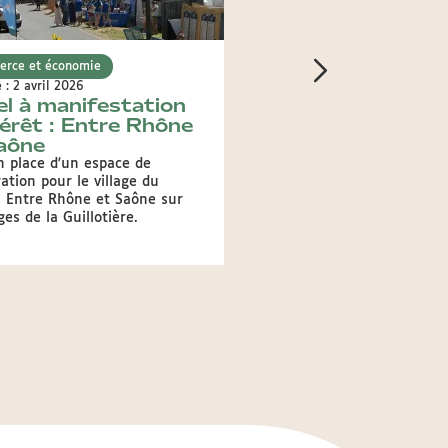
rce et économie
Commerce et économie
e : 2 avril 2026
Publié le : 16 mars 2026
l à manifestation
Appel à manifest
térêt : Entre Rhône
d'intérêt : distri
aône
de billets
n place d'un espace de
Cet appel à manifestation d
ation pour le village du
concerne l'occupation d’un
al Entre Rhône et Saône sur
distributeur automatique de
ges de la Guillotière.
l’intérieur des Halles de L
Bocuse.