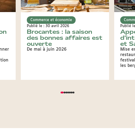
Commerce et économie
Comme
Publié le : 30 avril 2026
Publié l
on
Brocantes : la saison
Appe
des bonnes affaires est
d’in
ouverte
et S
onner
De mai à juin 2026
Mise e
restaur
tion
festiv
les ber