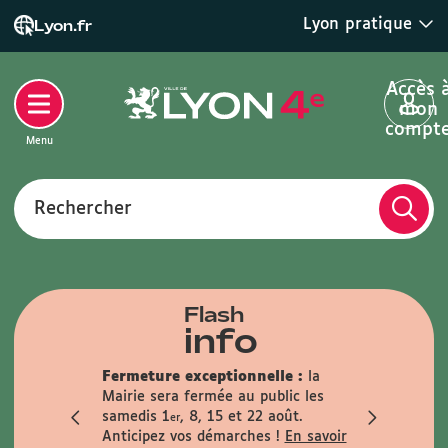
Lyon pratique
Lyon.fr
Accès 
mon
compt
Menu
Rechercher
Flash
info
que :
Fermeture exceptionnelle :
la
anence
Mairie sera fermée au public les
Infos trav
i matin
samedis 1
, 8, 15 et 22 août.
travaux du 
er
le samedi 29
Anticipez vos démarches !
En savoir
En savoir +