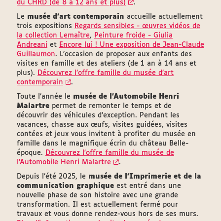
du CHRD (de 8 à 12 ans et plus)
.
Le
musée d’art contemporain
accueille actuellement
trois expositions
Regards sensibles - œuvres vidéos de
la collection Lemaître
,
Peinture froide - Giulia
Andreani
et
Encore lui ! Une exposition de Jean-Claude
Guillaumon
. L’occasion de proposer aux enfants des
visites en famille et des ateliers (de 1 an à 14 ans et
plus).
Découvrez l’offre famille du musée d’art
contemporain
.
Toute l’année le
musée de l’Automobile Henri
Malartre
permet de remonter le temps et de
découvrir des véhicules d’exception. Pendant les
vacances, chasse aux œufs, visites guidées, visites
contées et jeux vous invitent à profiter du musée en
famille dans le magnifique écrin du château Belle-
époque.
Découvrez l'offre famille du musée de
l’Automobile Henri Malartre
.
Depuis l’été 2025, le
musée de l'Imprimerie et de la
communication graphique
est entré dans une
nouvelle phase de son histoire avec une grande
transformation. Il est actuellement fermé pour
travaux et vous donne rendez-vous hors de ses murs.