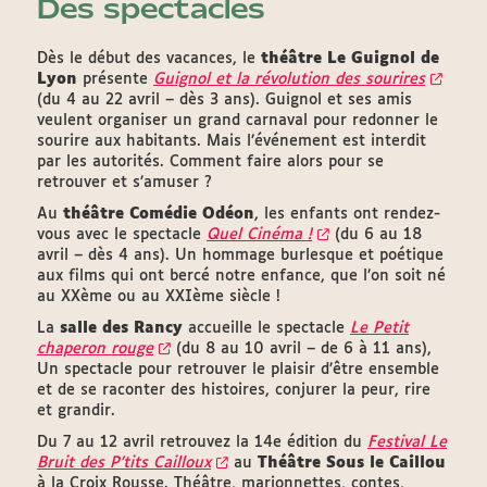
Des spectacles
Dès le début des vacances, le
théâtre Le Guignol de
Lyon
présente
Guignol et la révolution des sourires
(du 4 au 22 avril – dès 3 ans). Guignol et ses amis
veulent organiser un grand carnaval pour redonner le
sourire aux habitants. Mais l’événement est interdit
par les autorités. Comment faire alors pour se
retrouver et s’amuser ?
Au
théâtre Comédie Odéon
, les enfants ont rendez-
vous avec le spectacle
Quel Cinéma !
(du 6 au 18
avril – dès 4 ans). Un hommage burlesque et poétique
aux films qui ont bercé notre enfance, que l’on soit né
au XXème ou au XXIème siècle !
La
salle des Rancy
accueille le spectacle
Le Petit
chaperon rouge
(du 8 au 10 avril – de 6 à 11 ans),
Un spectacle pour retrouver le plaisir d’être ensemble
et de se raconter des histoires, conjurer la peur, rire
et grandir.
Du 7 au 12 avril retrouvez la 14e édition du
Festival Le
Bruit des P’tits Cailloux
au
Théâtre Sous le Caillou
à la Croix Rousse. Théâtre, marionnettes, contes,