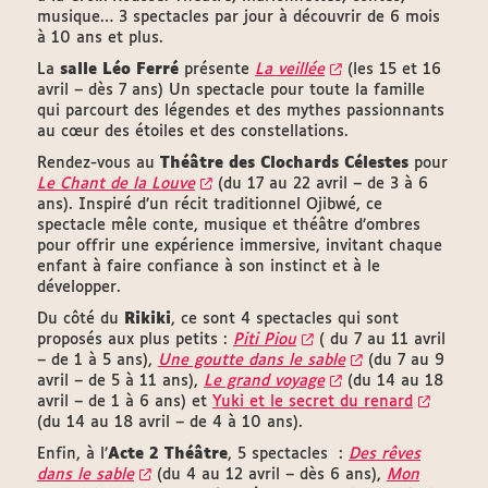
musique… 3 spectacles par jour à découvrir de 6 mois
à 10 ans et plus.
La
salle Léo Ferré
présente
La veillée
(les 15 et 16
avril – dès 7 ans) Un spectacle pour toute la famille
qui parcourt des légendes et des mythes passionnants
au cœur des étoiles et des constellations.
Rendez-vous au
Théâtre des Clochards Célestes
pour
Le Chant de la Louve
(du 17 au 22 avril – de 3 à 6
ans). Inspiré d’un récit traditionnel Ojibwé, ce
spectacle mêle conte, musique et théâtre d’ombres
pour offrir une expérience immersive, invitant chaque
enfant à faire confiance à son instinct et à le
développer.
Du côté du
Rikiki
, ce sont 4 spectacles qui sont
proposés aux plus petits :
Piti Piou
( du 7 au 11 avril
– de 1 à 5 ans),
Une goutte dans le sable
(du 7 au 9
avril – de 5 à 11 ans),
Le grand voyage
(du 14 au 18
avril – de 1 à 6 ans) et
Yuki et le secret du renard
(du 14 au 18 avril – de 4 à 10 ans).
Enfin, à l’
Acte 2 Théâtre
, 5 spectacles :
Des rêves
dans le sable
(du 4 au 12 avril – dès 6 ans),
Mon