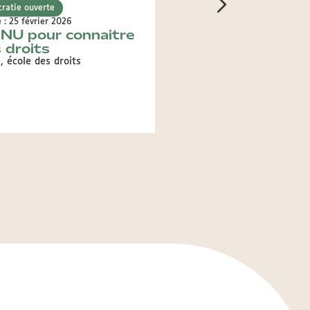
ratie ouverte
Démocratie ouverte
e : 25 février 2026
Publié le : 30 janvier 2026
ONU pour connaitre
Consultation :
s droits
aménagement du 
parc Serin
 école des droits
Donnez-nous vos idées !