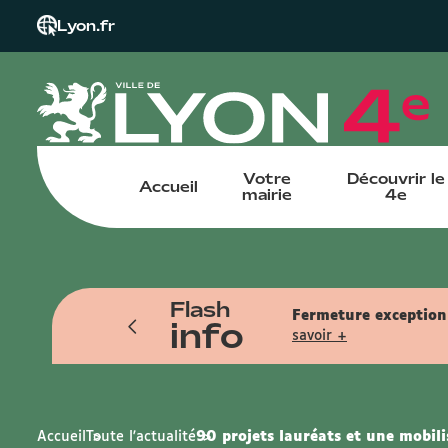
Lyon.fr
Votre
Découvrir le
Accueil
mairie
4e
Flash
tin pendant l'été. Reprise le samedi
Fermeture exceptionn
info
savoir +
Accueil
Toute l'actualité
90 projets lauréats et une mobili