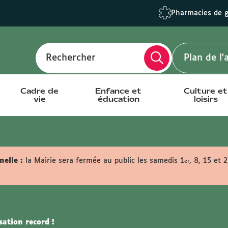
Pharmacies de 
Rechercher
Plan de l
Cadre de
Enfance et
Culture et
vie
éducation
loisirs
elle :
la Mairie sera fermée au public les samedis 1
, 8, 15 et 
er
sation record !