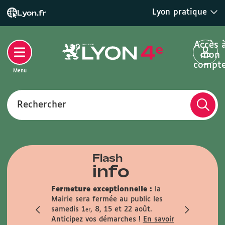
Lyon pratique
Lyon.fr
Accès 
mon
compt
Menu
Rechercher
Flash
info
que :
Fermeture exceptionnelle :
la
anence
Mairie sera fermée au public les
Infos trav
i matin
samedis 1
, 8, 15 et 22 août.
travaux du 
er
le samedi 29
Anticipez vos démarches !
En savoir
En savoir +