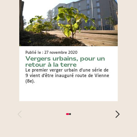
Publié le : 27 novembre 2020
Publié 
Vergers urbains, pour un
Lyon
retour à la terre
com
Le premier verger urbain d’une série de
Pour r
9 vient d’être inauguré route de Vienne
l'agri
(8e).
organ
événem
comest