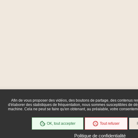
Afin de vous proposer des vidéos, des boutons de partage, des contenus r
d'élaborer des statistiques de fréquentation, nous sommes susceptibles de dép
machine. Cela ne peut se faire qu'en obtenant, au préalable, votre consente
OK, tout accepter
Tout refuser
Politique de confidentialité