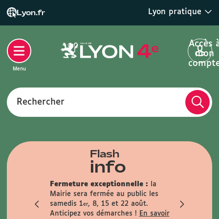
Lyon pratique
Lyon.fr
Accès 
mon
compt
Menu
Rechercher
Flash
info
que :
Fermeture exceptionnelle :
la
anence
Mairie sera fermée au public les
Infos trav
i matin
samedis 1
, 8, 15 et 22 août.
travaux du 
er
le samedi 29
Anticipez vos démarches !
En savoir
En savoir +