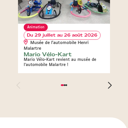
Animation
Anim
Du 29 juillet au 26 août 2026
Le 
Caf
Musée de l'automobile Henri
vou
Malartre
Mario Vélo-Kart
Un no
paren
Mario Vélo-Kart revient au musée de
l’automobile Malartre !